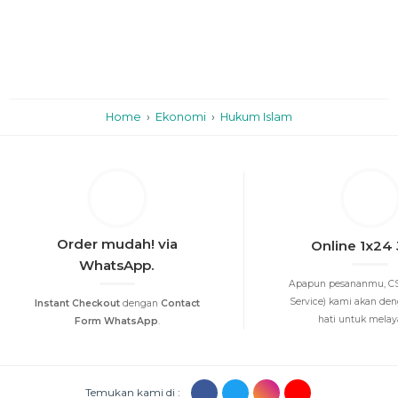
Home
›
Ekonomi
›
Hukum Islam
Order mudah! via
Online 1x24
WhatsApp.
Apapun pesananmu, CS
Service) kami akan de
Instant Checkout
dengan
Contact
hati untuk melayan
Form WhatsApp
.
Temukan kami di :