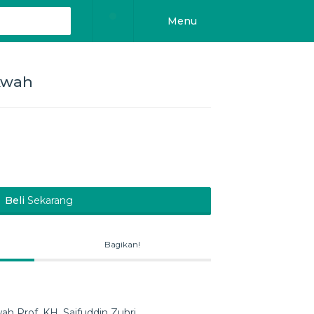
Menu
akwah
Beli
Sekarang
Bagikan!
wah Prof. KH. Saifuddin Zuhri