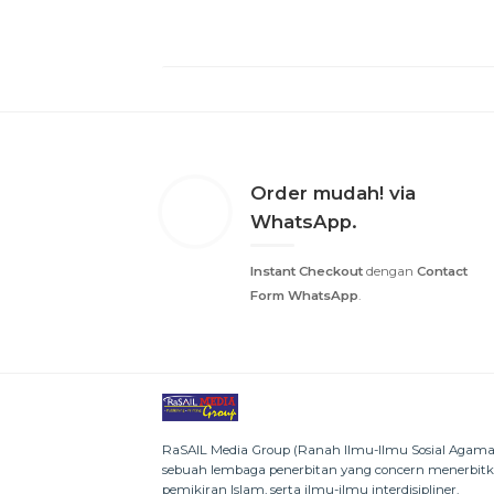
Order mudah! via
WhatsApp.
Instant Checkout
dengan
Contact
Form WhatsApp
.
RaSAIL Media Group (Ranah Ilmu-Ilmu Sosial Agama 
sebuah lembaga penerbitan yang concern menerbit
pemikiran Islam, serta ilmu-ilmu interdisipliner.