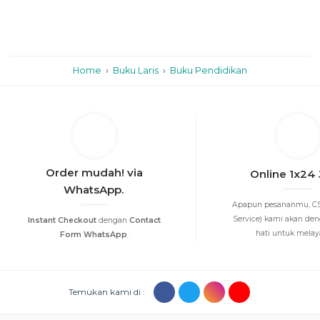
Home
›
Buku Laris
›
Buku Pendidikan
Order mudah! via
Online 1x24
WhatsApp.
Apapun pesananmu, CS
Service) kami akan de
Instant Checkout
dengan
Contact
hati untuk melayan
Form WhatsApp
.
Temukan kami di :