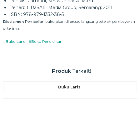
Penulis: Zamroni, MA & Umiarso, M.PdI.
Penerbit: RaSAIL Media Group; Semarang: 2011
ISBN: 978-979-1332-38-5
Disclaimer:
Pembelian buku akan di proses langsung setelah pembayaran
di terima.
#Buku Laris
#Buku Pendidikan
Produk
Terkait!
Buku Laris