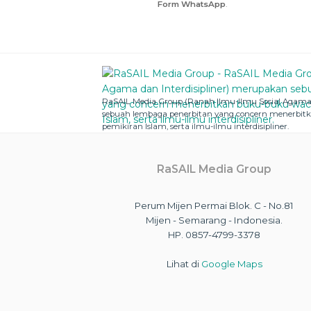
Form WhatsApp
.
RaSAIL Media Group (Ranah Ilmu-Ilmu Sosial Agama 
sebuah lembaga penerbitan yang concern menerbit
pemikiran Islam, serta ilmu-ilmu interdisipliner.
RaSAIL Media Group
Perum Mijen Permai Blok. C - No.81
Mijen - Semarang - Indonesia.
HP. 0857-4799-3378
Lihat di
Google Maps