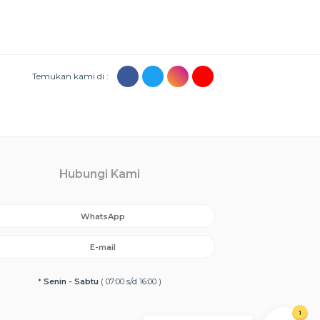
Temukan kami di :
Hubungi Kami
WhatsApp
E-mail
*
Senin - Sabtu
( 07:00 s/d 16:00 )
1