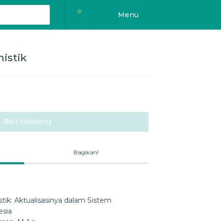
Menu
istik
Beli
Sekarang
Bagikan!
tik: Aktualisasinya dalam Sistem
esia